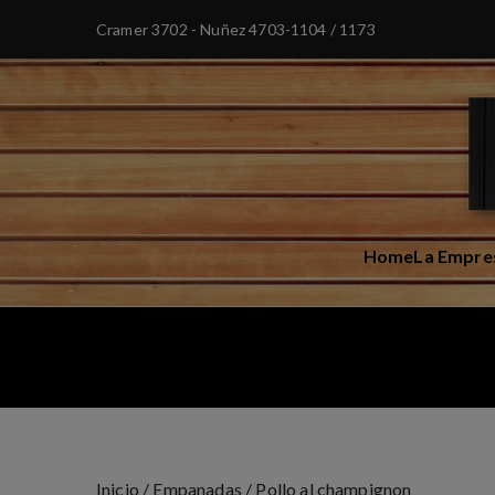
Cramer 3702 - Nuñez
4703-1104 / 1173
Home
La Empre
Inicio
/
Empanadas
/ Pollo al champignon