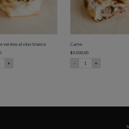
 verdeo al vino blanco
Carne
0
$
3.000,00
+
-
+
I