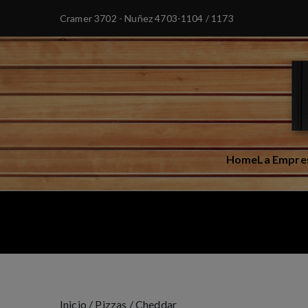
Cramer 3702 - Nuñez
4703-1104 / 1173
Home
La Empre
Inicio
/
Pizzas
/ Cheddar