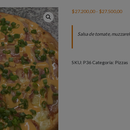
$
27.200,00
-
$
27.500,00
Salsa de tomate, muzzarel
SKU:
P36
Categoría:
Pizzas