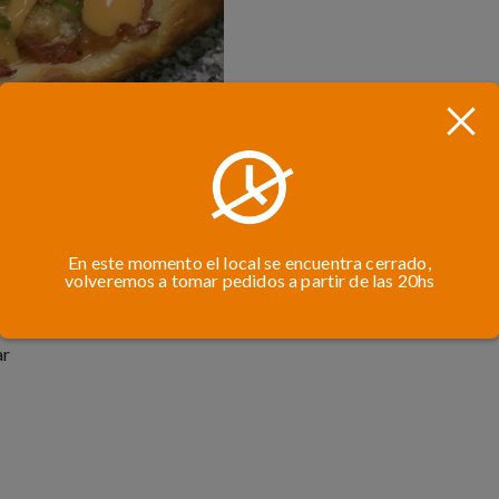
En este momento el local se encuentra cerrado,
volveremos a tomar pedidos a partir de las 20hs
ar