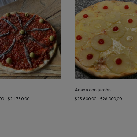
s
Ananá con jamón
00
-
$
24.750,00
$
25.600,00
-
$
26.000,00