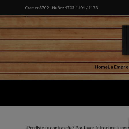
Cramer 3702 - Nuñez
4703-1104 / 1173
Home
La Empre
¿Perdiste tu contraseña? Por favor, introduce tu no