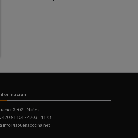
Información
ramer 3702 - Nuñez
4703-1104 / 4703 - 1173
info@labuenacocina.net